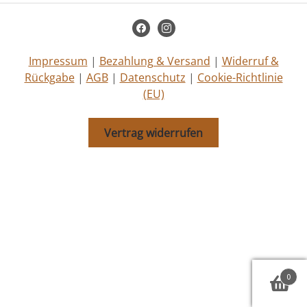
COOKIE-RICHTLINIE (EU)
facebook
instagram
Impressum
|
Bezahlung & Versand
|
Widerruf &
Rückgabe
|
AGB
|
Datenschutz
|
Cookie-Richtlinie
(EU)
Vertrag widerrufen
0