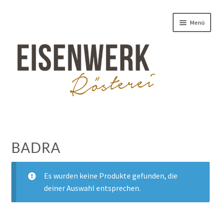
Zur
Zum
Menü
Navigation
Inhalt
springen
springen
RÖSTEREI
ESPRESSO
BADRA
KAFFEE
Es wurden keine Produkte gefunden, die
INDIVIDUELLES
deiner Auswahl entsprechen.
KAFFEESCHULE