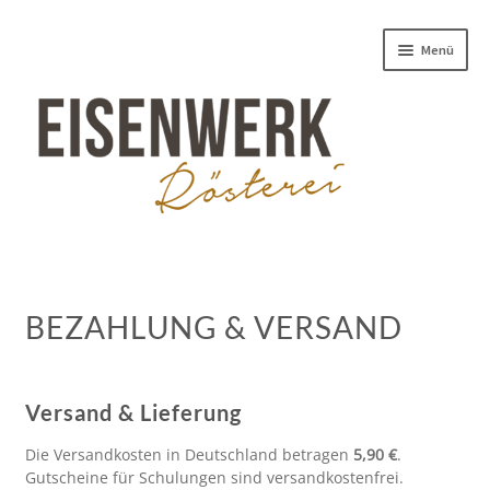
Zur
Zum
Menü
Navigation
Inhalt
springen
springen
RÖSTEREI
ESPRESSO
BEZAHLUNG & VERSAND
KAFFEE
INDIVIDUELLES
Versand & Lieferung
Die Versandkosten in Deutschland betragen
5,90 €
.
KAFFEESCHULE
Gutscheine für Schulungen sind versandkostenfrei.